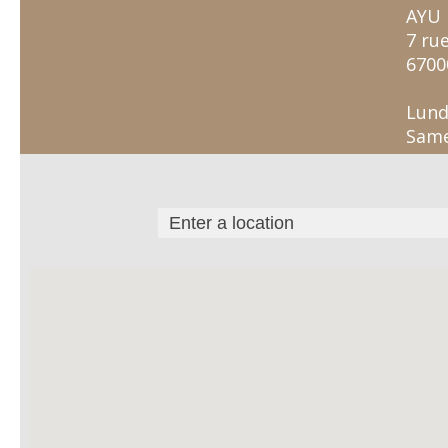
AYU 
7 ru
6700
Lund
Same