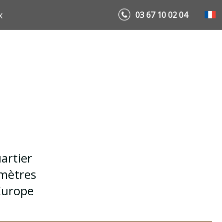
x
03 67 10 02 04
artier
 mètres
'Europe