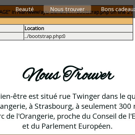
Beauté
Nous trouver
Bons cadeau
E" in /var/www/ayu-bienetre.fr/bootstrap.php on line
21
Location
.../bootstrap.php
:
0
Nous Trouver
ien-être est situé rue Twinger dans le qu
rangerie, à Strasbourg, à seulement 300
c de l'Orangerie, proche du Conseil de l
et du Parlement Européen.