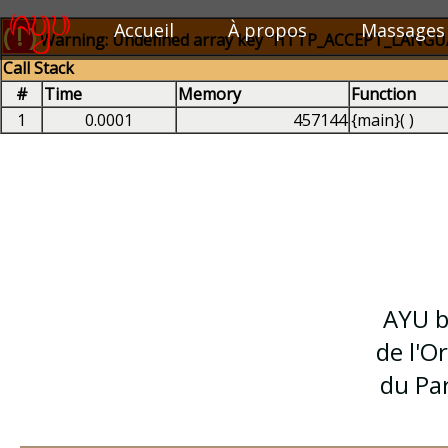
Accueil
À propos
Massages
( ! )
Warning: Undefined array key "HTTP_ACCEPT_LANGUAG
Call Stack
#
Time
Memory
Function
1
0.0001
457144
{main}( )
AYU b
de l'O
du Par