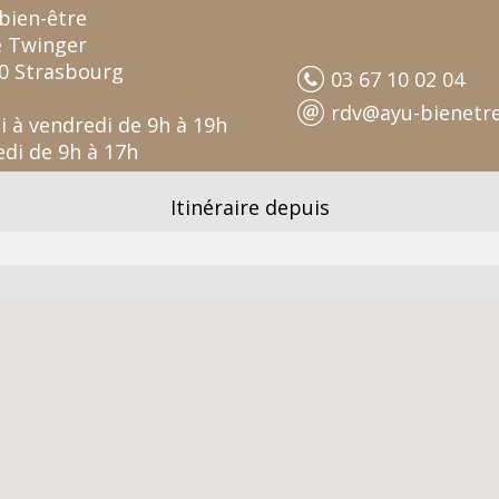
bien-être
e Twinger
0 Strasbourg
03 67 10 02 04
rdv@ayu-bienetre
i à vendredi de 9h à 19h
di de 9h à 17h
Itinéraire depuis