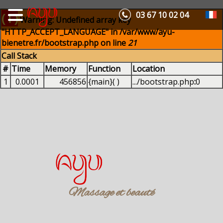
03 67 10 02 04
( ! )
Warning: Undefined array key
"HTTP_ACCEPT_LANGUAGE" in /var/www/ayu-
bienetre.fr/bootstrap.php on line
21
Call Stack
#
Time
Memory
Function
Location
1
0.0001
456856
{main}( )
.../bootstrap.php
:
0
Massage et beauté