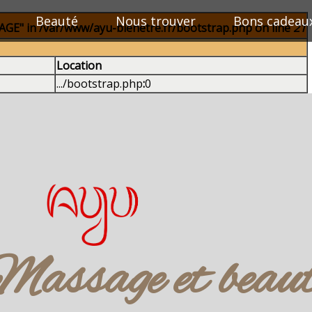
Beauté
Nous trouver
Bons cadeau
E" in /var/www/ayu-bienetre.fr/bootstrap.php on line
21
Location
.../bootstrap.php
:
0
assage et beau