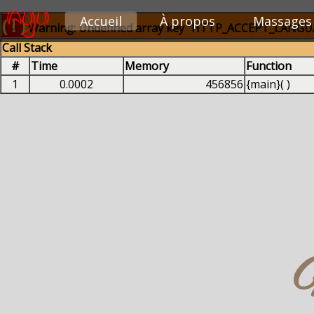
Accueil
À propos
Massages
( ! )
Warning: Undefined array key "HTTP_ACCEPT_LANGUAG
Call Stack
#
Time
Memory
Function
1
0.0002
456856
{main}( )
M