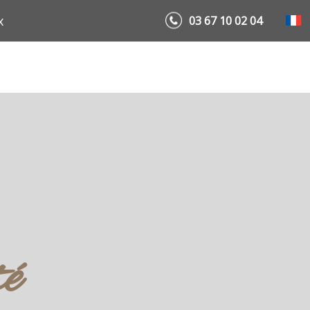
x
03 67 10 02 04
té